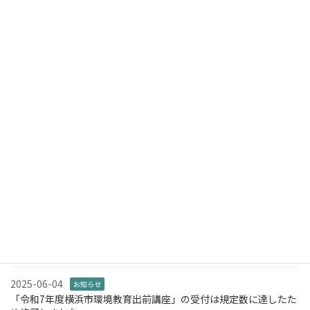
投
固
固
«
1
2
定
定
稿
ペ
ペ
の
ー
ー
検索
ジ
ジ
ペ
ニュース
ー
2026-04-18
ジ
お知らせ
第4回 竹フェス！を開催します。
送
り
2026-01-11
お知らせ
「第2回 音の竹フェス♪」を開催します
2025-06-05
お知らせ
NPO法人都筑里山倶楽部様と「第2回 都筑里山ウォークラリー」を
開催します
2025-06-04
お知らせ
「令和7年度横浜市環境教育出前講座」の受付は規定数に達したた