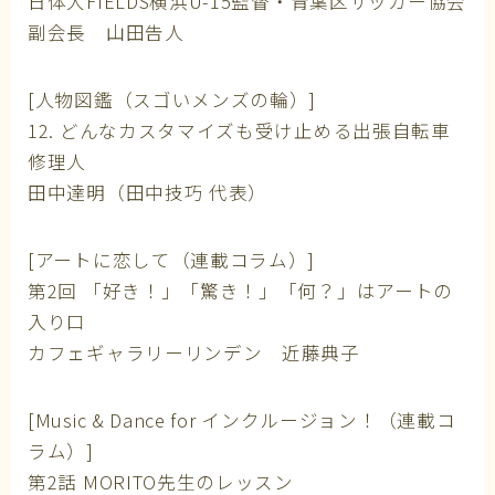
日体大FIELDS横浜U-15監督・青葉区サッカー協会
副会長 山田告人
[人物図鑑（スゴいメンズの輪）]
12. どんなカスタマイズも受け止める出張自転車
修理人
田中達明（田中技巧 代表）
[アートに恋して（連載コラム）]
第2回 「好き！」「驚き！」「何？」はアートの
入り口
カフェギャラリーリンデン 近藤典子
[Music & Dance for インクルージョン！（連載コ
ラム）]
第2話 MORITO先生のレッスン