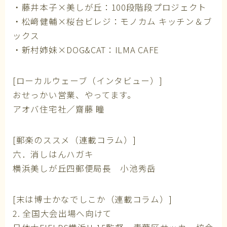
・藤井本子×美しが丘：100段階段プロジェクト
・松﨑健輔×桜台ビレジ：モノカム キッチン＆ブ
ックス
・新村姉妹×DOG&CAT：ILMA CAFE
[ローカルウェーブ（インタビュー）]
おせっかい営業、やってます。
アオバ住宅社／齋藤 瞳
[郵楽のススメ（連載コラム）]
六．消しはんハガキ
横浜美しが丘四郵便局長 小池秀岳
[末は博士かなでしこか（連載コラム）]
2. 全国大会出場へ向けて