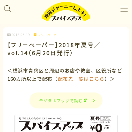
MENU
2018.06.19
フリーペーパー
プロジェクト＆カレンダー
【フリーペーパー】2018年夏号／
vol.14（6月20日発行）
コラボレーション
＜横浜市青葉区と周辺のお店や教室、区役所など
企業パートナー
160カ所以上で配布（
配布先一覧はこちら
）＞
メンバーになる
デジタルブックで読む
私たちについて