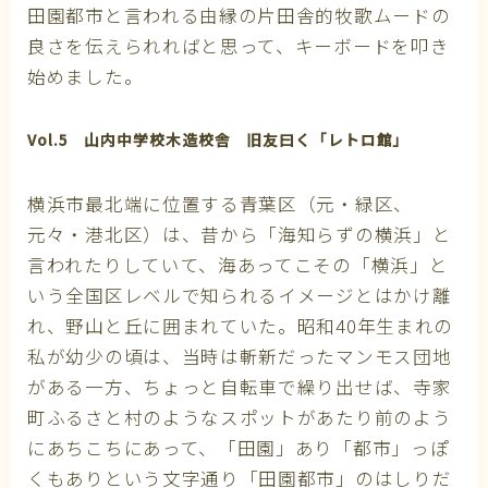
田園都市と言われる由縁の片田舎的牧歌ムードの
良さを伝えられればと思って、キーボードを叩き
始めました。
Vol.5 山内中学校木造校舎 旧友曰く「レトロ館」
横浜市最北端に位置する青葉区（元・緑区、
元々・港北区）は、昔から「海知らずの横浜」と
言われたりしていて、海あってこその「横浜」と
いう全国区レベルで知られるイメージとはかけ離
れ、野山と丘に囲まれていた。昭和40年生まれの
私が幼少の頃は、当時は斬新だったマンモス団地
がある一方、ちょっと自転車で繰り出せば、寺家
町ふるさと村のようなスポットがあたり前のよう
にあちこちにあって、「田園」あり「都市」っぽ
くもありという文字通り「田園都市」のはしりだ