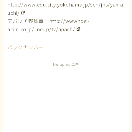
http://www.edu.city.yokohama.jp/sch/jhs/yama
uchi/
アパッチ野球軍
http://www.toei-
anim.co.jp/lineup/tv/apach/
バックナンバー
Multiplex 広告