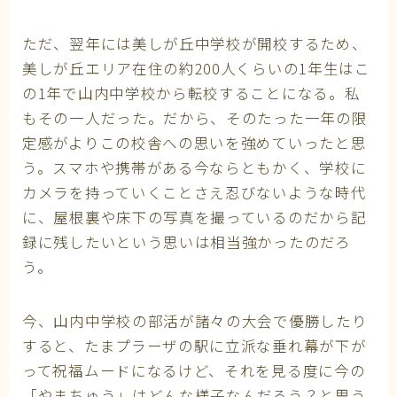
ただ、翌年には美しが丘中学校が開校するため、
美しが丘エリア在住の約200人くらいの1年生はこ
の1年で山内中学校から転校することになる。私
もその一人だった。だから、そのたった一年の限
定感がよりこの校舎への思いを強めていったと思
う。スマホや携帯がある今ならともかく、学校に
カメラを持っていくことさえ忍びないような時代
に、屋根裏や床下の写真を撮っているのだから記
録に残したいという思いは相当強かったのだろ
う。
今、山内中学校の部活が諸々の大会で優勝したり
すると、たまプラーザの駅に立派な垂れ幕が下が
って祝福ムードになるけど、それを見る度に今の
「やまちゅう」はどんな様子なんだろう？と思う