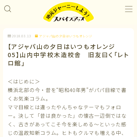
MENU
2018.03.13
アジャパ山の夕日はいつもオレンジ
プロジェクト＆カレンダー
【アジャパ山の夕日はいつもオレンジ
05】山内中学校木造校舎 旧友曰く「レト
コラボレーション
ロ館」
企業パートナー
＜はじめに＞
横浜北部の今・昔を“昭和40年男”がパパ目線で書
メンバーになる
くお気楽コラム。
ママ目線とは違ったやんちゃなテーマもフォロ
私たちについて
ー。決して「昔は良かった」の懐古一辺倒ではな
く、古きがあってこそ今を楽しめる～といった感
じの温故知新コラム。ヒトもクルマも増える中、