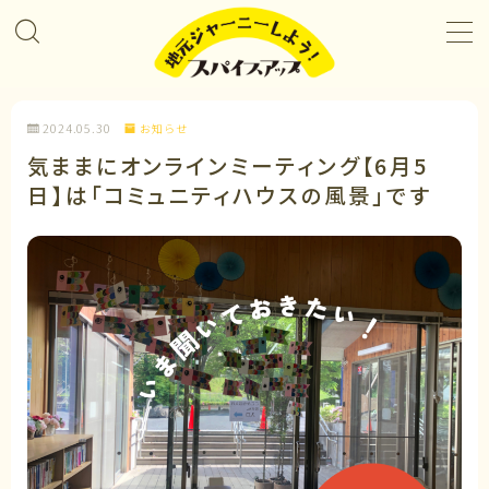
MENU
2024.05.30
お知らせ
プロジェクト＆カレンダー
気ままにオンラインミーティング【6月5
日】は「コミュニティハウスの風景」です
コラボレーション
企業パートナー
メンバーになる
私たちについて