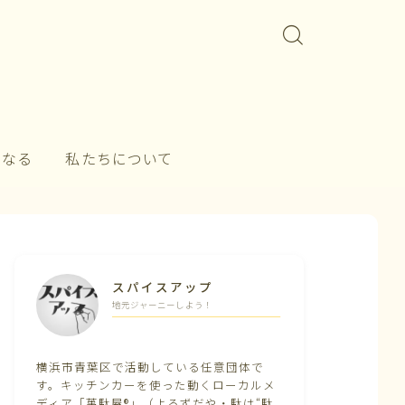
になる
私たちについて
スパイスアップ
地元ジャーニーしよう！
横浜市青葉区で活動している任意団体で
す。キッチンカーを使った動くローカルメ
ディア「萬駄屋®」（よろずだや・駄は“駄