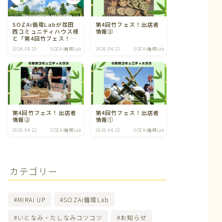
SOZAi循環Labが荏田
第4回竹フェス！出店者
西コミュニティハウス様
情報③
と「第4回竹フェス！」
を開催します
2026.04.25
SOZAi循環Lab
2026.04.22
SOZAi循環Lab
第4回竹フェス！出店者
第4回竹フェス！出店者
情報②
情報①
2026.04.22
SOZAi循環Lab
2026.04.22
SOZAi循環Lab
カテゴリー
MIRAi UP
SOZAi循環Lab
いとなみ・たしなみコツコツ
お知らせ