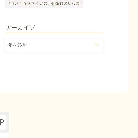
０さいから３さいの、外遊びのいっぽ
アーカイブ
ア
ー
カ
イ
ブ