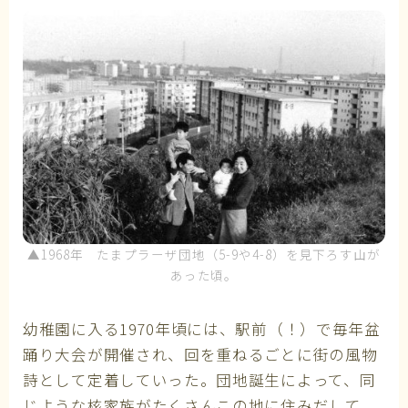
▲1968年 たまプラーザ団地（5-9や4-8）を見下ろす山が
あった頃。
幼稚園に入る1970年頃には、駅前（！）で毎年盆
踊り大会が開催され、回を重ねるごとに街の風物
詩として定着していった。団地誕生によって、同
じような核家族がたくさんこの地に住みだして、