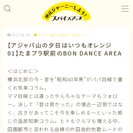
MENU
2017.06.20
アジャパ山の夕日はいつもオレンジ
プロジェクト＆カレンダー
【アジャパ山の夕日はいつもオレンジ
01】たまプラ駅前のBON DANCE AREA
コラボレーション
＜はじめに＞
企業パートナー
横浜北部の今・昔を“昭和40年男”がパパ目線で書
くお気楽コラム。
メンバーになる
ママ目線とは違ったやんちゃなテーマもフォロ
ー。決して「昔は良かった」の懐古一辺倒ではな
私たちについて
く、古きがあってこそ今を楽しめる～といった感
じの温故知新コラム。ヒトもクルマも増える中、
田園都市と言われる由縁の片田舎的牧歌ムードの