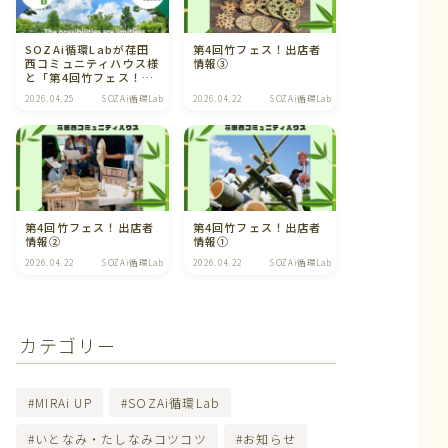
SOZAi循環Labが荏田
第4回竹フェス！出店者
西コミュニティハウス様
情報③
と「第4回竹フェス！」
を開催します
2026.04.25
SOZAi循環Lab
2026.04.22
SOZAi循環Lab
第4回竹フェス！出店者
第4回竹フェス！出店者
情報②
情報①
2026.04.22
SOZAi循環Lab
2026.04.22
SOZAi循環Lab
カテゴリー
MIRAi UP
SOZAi循環Lab
いとなみ・たしなみコツコツ
お知らせ