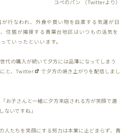
コペのパン （Twitterより）
停電が行なわれ、外食や買い物を自粛する気運が日
と、住居が隣接する青葉台地区はいつもの活気を
募っていったといいます。
世代の購入が続いて夕方には品薄になってしまう
にと、
Twitter
で夕方の焼き上がりを配信しまし
？「お子さんと一緒に夕方来店される方が笑顔で選
しないですね」
の人たちを笑顔にする努力は本業に止どまらず、青