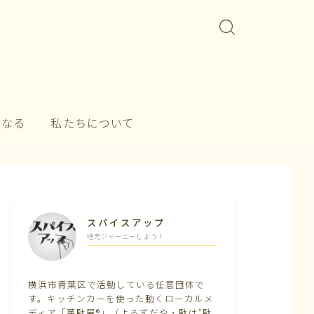
になる
私たちについて
スパイスアップ
地元ジャーニーしよう！
横浜市青葉区で活動している任意団体で
す。キッチンカーを使った動くローカルメ
ディア「萬駄屋®」（よろずだや・駄は“駄