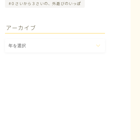
０さいから３さいの、外遊びのいっぽ
アーカイブ
ア
ー
カ
イ
ブ