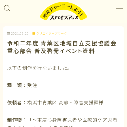
MENU
2021.05.20
クリエイターズワーク
プロジェクト＆カレンダー
令和二年度 青葉区地域自立支援協議会
重心部会 普及啓発イベント資料
コラボレーション
以下の制作を行ないました。
企業パートナー
種 類
：受注
メンバーになる
依頼者
：横浜市青葉区 高齢・障害支援課様
私たちについて
制作物
：「～重度心身障害児者や医療的ケア児者