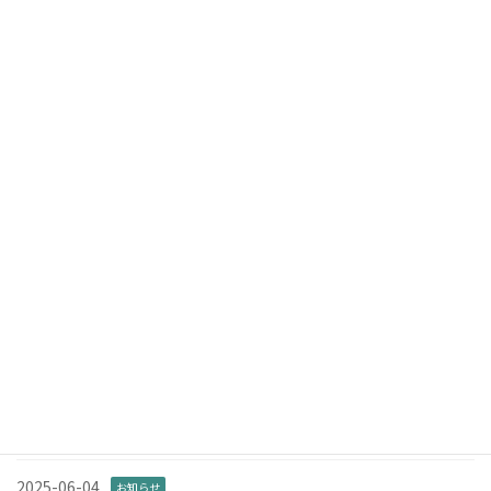
「音の竹フェス♪」を開催します
2024-12-14
検索
ニュース
2026-04-18
お知らせ
第4回 竹フェス！を開催します。
2026-01-11
お知らせ
「第2回 音の竹フェス♪」を開催します
2025-06-05
お知らせ
NPO法人都筑里山倶楽部様と「第2回 都筑里山ウォークラリー」を
開催します
2025-06-04
お知らせ