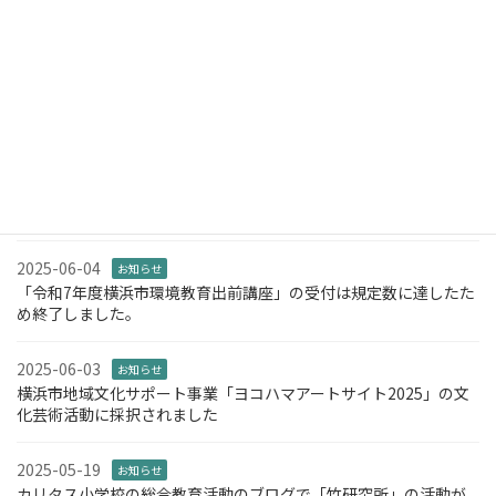
2026-04-18
お知らせ
第4回 竹フェス！を開催します。
2026-01-11
お知らせ
「第2回 音の竹フェス♪」を開催します
2025-06-05
お知らせ
NPO法人都筑里山倶楽部様と「第2回 都筑里山ウォークラリー」を
開催します
2025-06-04
お知らせ
「令和7年度横浜市環境教育出前講座」の受付は規定数に達したた
め終了しました。
2025-06-03
お知らせ
横浜市地域文化サポート事業「ヨコハマアートサイト2025」の文
化芸術活動に採択されました
2025-05-19
お知らせ
カリタス小学校の総合教育活動のブログで「竹研究所」の活動が