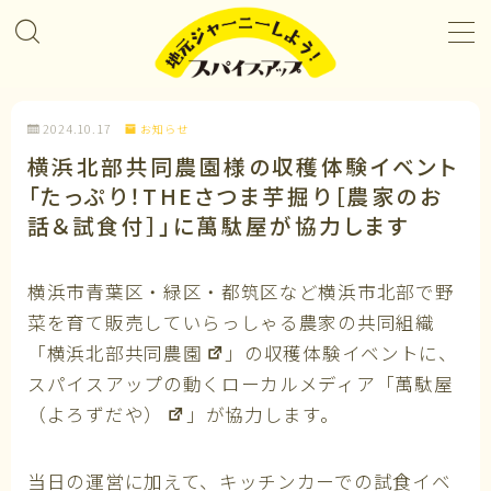
MENU
2024.10.17
お知らせ
プロジェクト＆カレンダー
横浜北部共同農園様の収穫体験イベント
「たっぷり！THEさつま芋掘り［農家のお
コラボレーション
話＆試食付］」に萬駄屋が協力します
企業パートナー
横浜市青葉区・緑区・都筑区など横浜市北部で野
菜を育て販売していらっしゃる農家の共同組織
メンバーになる
「
横浜北部共同農園
」の収穫体験イベントに、
スパイスアップの動くローカルメディア「
萬駄屋
私たちについて
（よろずだや）
」が協力します。
当日の運営に加えて、キッチンカーでの試食イベ