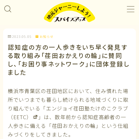
MENU
2023.05.05
お知らせ
プロジェクト＆カレンダー
認知症の方の一人歩きをいち早く発見す
る取り組み「荏田おかえりの輪」に賛同
コラボレーション
し、「お困り事ネットワーク」に団体登録し
ました
企業パートナー
横浜市青葉区の荏田地区において、住み慣れた場
メンバーになる
所でいつまでも暮らし続けられる地域づくりに取
り組んでいる
「エンジョイ荏田塾たけのこクラブ
私たちについて
（EETC）
」は、数年前から認知症高齢者の一
人歩きに備える「荏田おかえりの輪」という仕組
みづくりをしてきました。