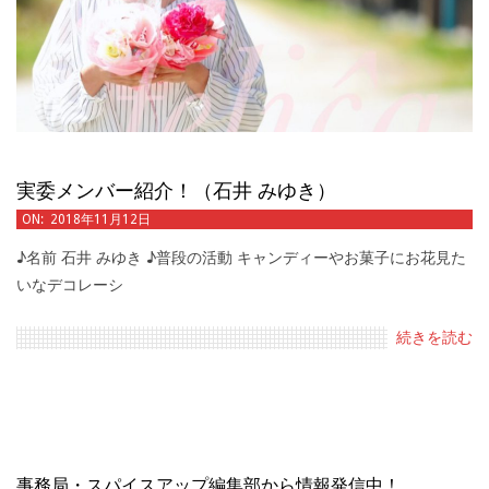
実委メンバー紹介！（石井 みゆき）
2018-
ON:
2018年11月12日
11-
♪名前 石井 みゆき ♪普段の活動 キャンディーやお菓子にお花見た
12
いなデコレーシ
続きを読む
事務局・スパイスアップ編集部から情報発信中！