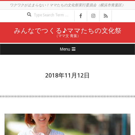
Skip
ワクワクが止まらない！ママたちの文化祭実行委員会（横浜市青葉区）
to
Search
content
みんなでつくる♪ママたちの文化祭
（ママ文 青葉）
Primary
Menu
Navigation
Menu
2018年11月12日