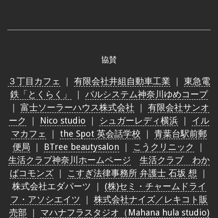
協賛
３丁目カフェ
｜
有限会社井組自動車工業
｜
東急電
鉄「とくらく」
｜
パルシステム神奈川ゆめコープ
｜
富士ソーラーハウス株式会社
｜
有限会社サンオ
ーク
｜
Nico studio
｜
シュガーレディ横浜
｜
イル
マカフェ
｜
the Spot 英会話学校
｜
青葉台駅前郵
便局
｜
BTree beautysalon
｜
こうクリニック
｜
生活クラブ神奈川ホームページ
生活クラブ わか
ばコモンズ
｜
こすぎ法律事務所 弁護士 石坂 想
｜
株式会社エダパーツ ｜
(株)セミ・チャームドライ
フ・アソシエイツ
｜
株式会社ナイズ／レキコト販
売部
｜
マハナフラスタジオ（Mahana hula studio)