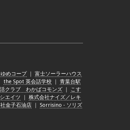
川ゆめコープ
｜
富士ソーラーハウス
｜
the Spot 英会話学校
｜
青葉台駅
活クラブ わかばコモンズ
｜
こす
ソシエイツ
｜
株式会社ナイズ／レキ
会社金子石油店
｜
Sorrisino - ソリズ