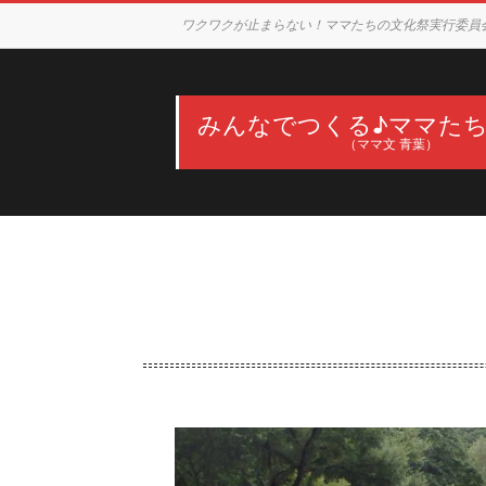
Skip
ワクワクが止まらない！ママたちの文化祭実行委員
to
content
みんなでつくる♪ママた
（ママ文 青葉）