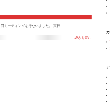
二回ミーティングを行ないました。 実行
カ
続きを読む
ア