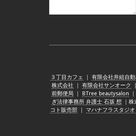
３丁目カフェ
｜
有限会社井組自動
株式会社
｜
有限会社サンオーク
前郵便局
｜
BTree beautysalon
ぎ法律事務所 弁護士 石坂 想
｜株
コト販売部
｜
マハナフラスタジオ（Mah