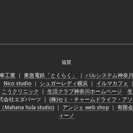
協賛
車工業
｜
東急電鉄「とくらく」
｜
パルシステム神奈
｜
Nico studio
｜
シュガーレディ横浜
｜
イルマカフェ
｜
こうクリニック
｜
生活クラブ神奈川ホームページ
生
式会社エダパーツ ｜
(株)セミ・チャームドライフ・ア
ana hula studio)
｜
アンジェ web shop
｜
有限
ィーノ