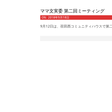
ママ文実委 第二回ミーティング
2018-
ON:
2018年9月18日
09-
9月12日は、荏田西コミュニティハウスで第
18