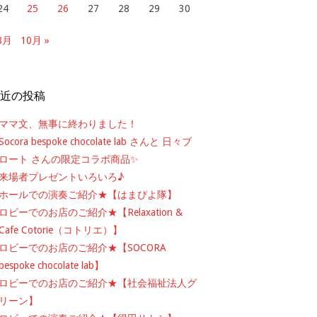
24
25
26
27
28
29
30
 8月
10月 »
近の投稿
ママ文、無事に終わりました！
Socora bespoke chocolate lab さんと 日々ブ
ロート さんの限定コラボ商品✨
来場者プレゼントいろいろ♪
ホールでの演奏ご紹介★【はまぴよ隊】
ロビーでのお店のご紹介★【Relaxation &
Cafe Cotorie（コトリエ）】
ロビーでのお店のご紹介★【SOCORA
bespoke chocolate lab】
ロビーでのお店のご紹介★【社会福祉法人グ
リーン】