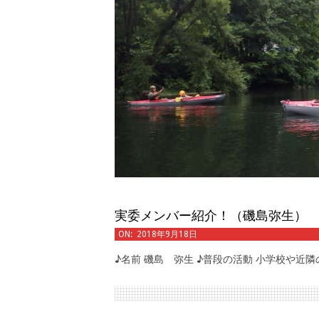
実委メンバー紹介！（磯島弥生）
2018-
ON:
2018年9月18日
09-
♪名前 磯島 弥生 ♪普段の活動 小学校や近
18