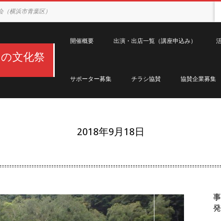
会（横浜市青葉区）
Primary
Navigation
開催概要
出演・出店一覧（講座申込み）
Menu
ちの文化祭
サポーター募集
チラシ協賛
協賛企業募集
2018年9月18日
事
発