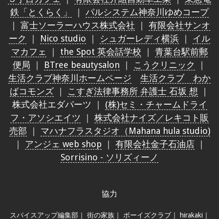
鉄「とくらく」
｜
パルシステム神奈川ゆめコープ
｜
富士ソーラーハウス株式会社
｜
有限会社サンオ
ーク
｜
Nico studio
｜
シュガーレディ横浜
｜
イル
マカフェ
｜
the Spot 英会話学校
｜
青葉台駅前郵
便局
｜
BTree beautysalon
｜
こうクリニック
｜
生活クラブ神奈川ホームページ
生活クラブ わか
ばコモンズ
｜
こすぎ法律事務所 弁護士 石坂 想
｜
株式会社エダパーツ ｜
(株)セミ・チャームドライ
フ・アソシエイツ
｜
株式会社ナイズ／レキコト販
売部
｜
マハナフラスタジオ（Mahana hula studio)
｜
アンジェ web shop
｜
有限会社金子石油店
｜
Sorrisino - ソリズィーノ
協力
スパイスアップ編集部
｜
街の家族
｜
ボーイズクラブ
｜
hirakaki
｜