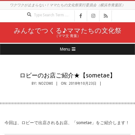
Skip
ワクワクが止まらない！ママたちの文化祭実行委員会（横浜市青葉区）
to
Search
content
みんなでつくる♪ママたちの文化祭
（ママ文 青葉）
Primary
Menu
Navigation
Menu
ロビーのお店ご紹介★【sometae】
BY:
NOZOMI
ON:
2018年10月23日
今回は、ロビーで出店されるお店、「sometae」をご紹介します！