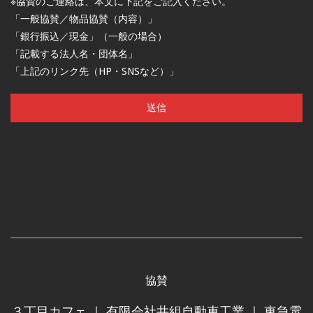
※協賛のご連絡は、本文に下記をご記入ください。
「一般協賛／物品協賛（内容）」
「銀行振込／現金」（一般の場合）
「記載する法人名・団体名」
「上記のリンク先（HP・SNSなど）」
協賛
３丁目カフェ
｜
有限会社井組自動車工業
｜
東急電